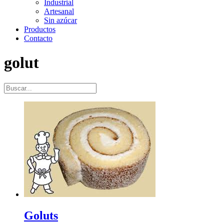
Industrial
Artesanal
Sin azúcar
Productos
Contacto
golut
Goluts