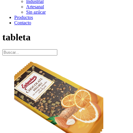
Industrial
Artesanal
Sin azúcar
Productos
Contacto
tableta