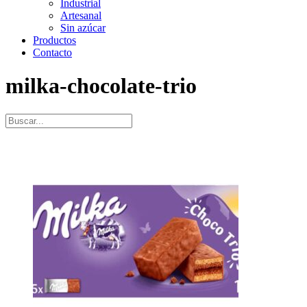
Industrial
Artesanal
Sin azúcar
Productos
Contacto
milka-chocolate-trio