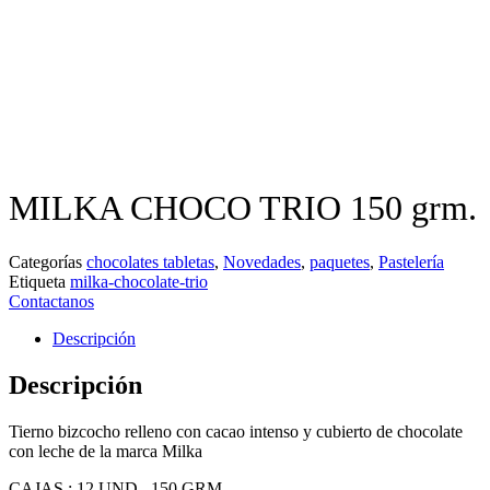
MILKA CHOCO TRIO 150 grm.
Categorías
chocolates tabletas
,
Novedades
,
paquetes
,
Pastelería
Etiqueta
milka-chocolate-trio
Contactanos
Descripción
Descripción
Tierno bizcocho relleno con cacao intenso y cubierto de chocolate
con leche de la marca Milka
CAJAS : 12 UND. 150 GRM.