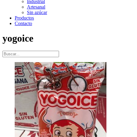
Industrial
Artesanal
Sin azúcar
Productos
Contacto
yogoice